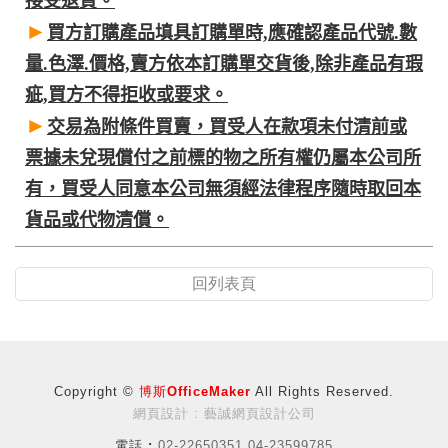
接受退貨。
►
買方訂購產品填具訂購單時,應確認產品代號.數
量.色澤.價格,賣方依本訂購單交貨後,除非產品有瑕
疵,買方不得拒收或要求。
►
交易為附條件買賣，買受人在款項未付清前或
票據未兌現償付之前標的物之所有權仍屬本公司所
有，買受人同意本公司無須經法律程序隨時取回本
貨品或代物清償。
回列表頁
Copyright ©
博斯OfficeMaker
All Rights Reserved.
網頁設計 : 藝誠網頁設計公司
電話 :
02-22650351 04-23599785