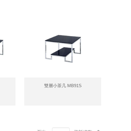
雙層小茶几 MB91S