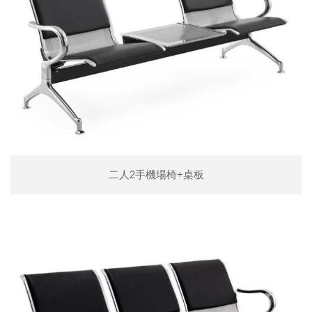
二人2手機場椅+桌板