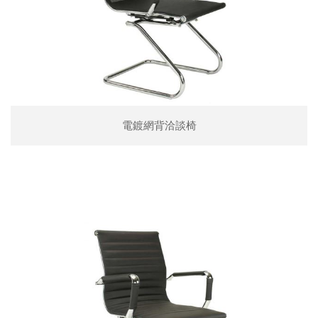
電鍍網背洽談椅