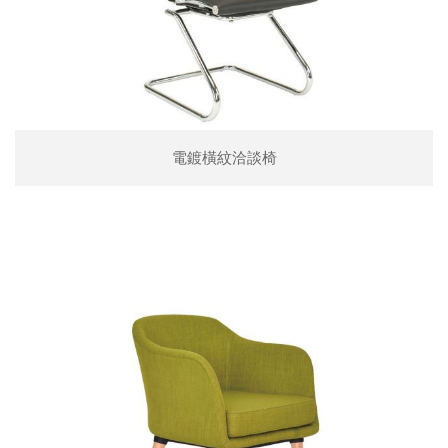
電鍍橫紋洽談椅