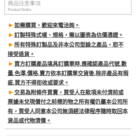
商品注意事項
Product Notes
►
如需購買，歡迎來電洽詢。
►
訂製特殊式樣、規格，需以圖表為估價憑證。
►
所有特殊訂製品及非本公司型錄之產品，恕不
接受退貨。
►
買方訂購產品填具訂購單時,應確認產品代號.數
量.色澤.價格,賣方依本訂購單交貨後,除非產品有瑕
疵,買方不得拒收或要求。
►
交易為附條件買賣，買受人在款項未付清前或
票據未兌現償付之前標的物之所有權仍屬本公司所
有，買受人同意本公司無須經法律程序隨時取回本
貨品或代物清償。