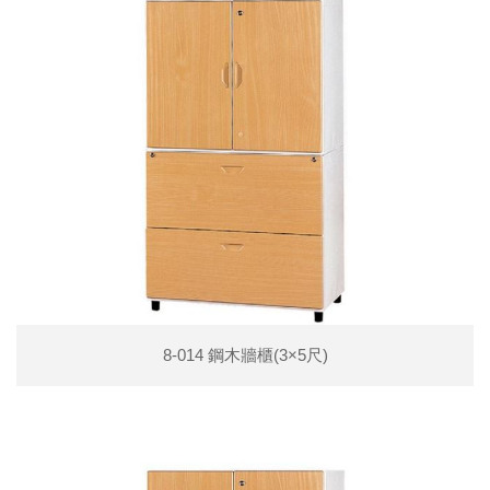
8-014 鋼木牆櫃(3×5尺)