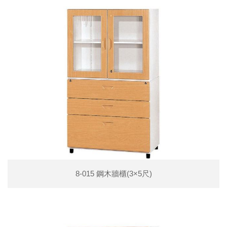
8-015 鋼木牆櫃(3×5尺)