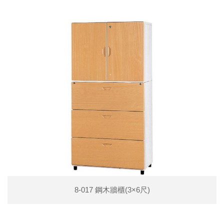
8-017 鋼木牆櫃(3×6尺)