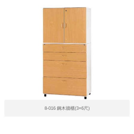
8-016 鋼木牆櫃(3×6尺)