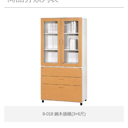
8-018 鋼木牆櫃(3×6尺)