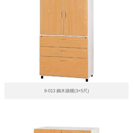
8-013 鋼木牆櫃(3×5尺)