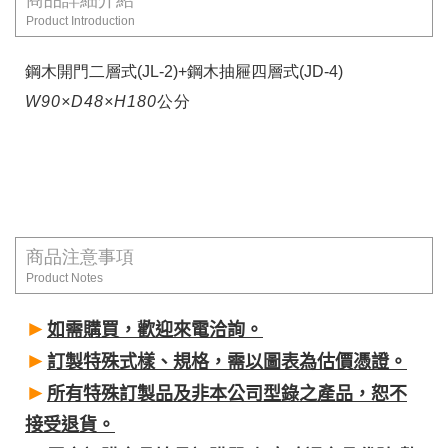
Product Introduction
鋼木開門二層式(JL-2)+鋼木抽屜四層式(JD-4)
W90×D48×H180
公分
商品注意事項
Product Notes
►
如需購買，歡迎來電洽詢。
►
訂製特殊式樣、規格，需以圖表為估價憑證。
►
所有特殊訂製品及非本公司型錄之產品，恕不
接受退貨。