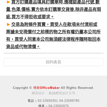
►
買方訂購產品填具訂購單時,應確認產品代號.數
量.色澤.價格,賣方依本訂購單交貨後,除非產品有瑕
疵,買方不得拒收或要求。
►
交易為附條件買賣，買受人在款項未付清前或
票據未兌現償付之前標的物之所有權仍屬本公司所
有，買受人同意本公司無須經法律程序隨時取回本
貨品或代物清償。
回列表頁
Copyright ©
博斯OfficeMaker
All Rights Reserved.
網頁設計 : 藝誠網頁設計公司
電話 :
02-22650351 04-23599785
傳真 :
04-23582875